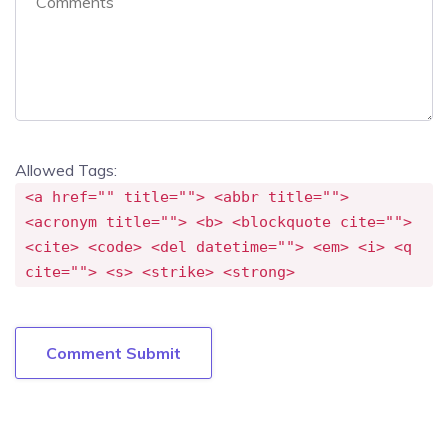
Allowed Tags:
<a href="" title=""> <abbr title="">
<acronym title=""> <b> <blockquote cite="">
<cite> <code> <del datetime=""> <em> <i> <q
cite=""> <s> <strike> <strong>