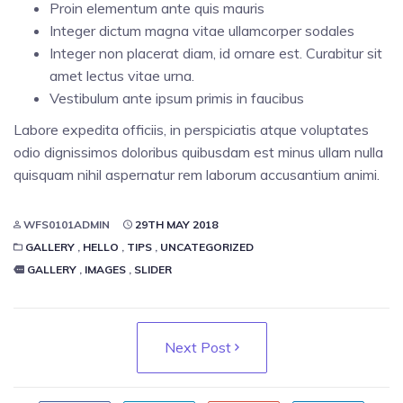
Proin elementum ante quis mauris
Integer dictum magna vitae ullamcorper sodales
Integer non placerat diam, id ornare est. Curabitur sit
amet lectus vitae urna.
Vestibulum ante ipsum primis in faucibus
Labore expedita officiis, in perspiciatis atque voluptates
odio dignissimos doloribus quibusdam est minus ullam nulla
quisquam nihil aspernatur rem laborum accusantium animi.
WFS0101ADMIN
29TH MAY 2018
GALLERY
,
HELLO
,
TIPS
,
UNCATEGORIZED
GALLERY
,
IMAGES
,
SLIDER
Next Post