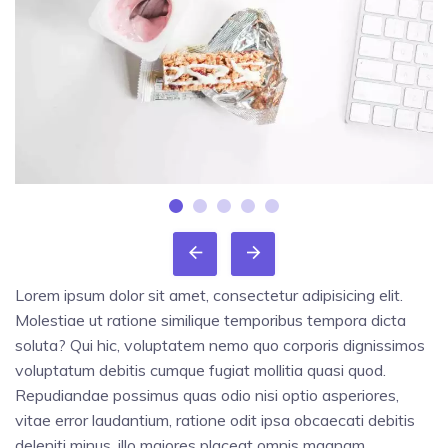
Lorem ipsum dolor sit amet, consectetur adipisicing elit.
Molestiae ut ratione similique temporibus tempora dicta
soluta? Qui hic, voluptatem nemo quo corporis dignissimos
voluptatum debitis cumque fugiat mollitia quasi quod.
Repudiandae possimus quas odio nisi optio asperiores,
vitae error laudantium, ratione odit ipsa obcaecati debitis
deleniti minus, illo maiores placeat omnis magnam.