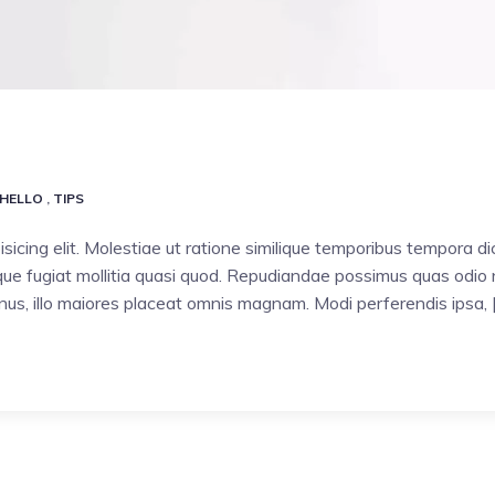
HELLO
,
TIPS
sicing elit. Molestiae ut ratione similique temporibus tempora d
e fugiat mollitia quasi quod. Repudiandae possimus quas odio ni
minus, illo maiores placeat omnis magnam. Modi perferendis ipsa, 