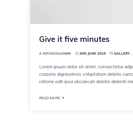
Give it five minutes
WFS0101ADMIN
2ND JUNE 2018
GALLERY
,
Lorem ipsum dolor sit amet, consectetur adipi
corporis dignissimos voluptatum debitis cumqu
ratione odit ipsa obcaecati debitis deleniti 
READ MORE