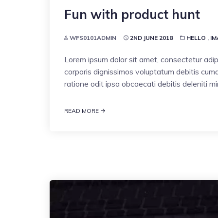
Fun with product hunt
WFS0101ADMIN
2ND JUNE 2018
HELLO
,
IM
Lorem ipsum dolor sit amet, consectetur adipi
corporis dignissimos voluptatum debitis cumqu
ratione odit ipsa obcaecati debitis deleniti 
READ MORE