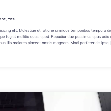
AGE
,
TIPS
sicing elit. Molestiae ut ratione similique temporibus tempora d
e fugiat mollitia quasi quod. Repudiandae possimus quas odio ni
minus, illo maiores placeat omnis magnam. Modi perferendis ipsa, 