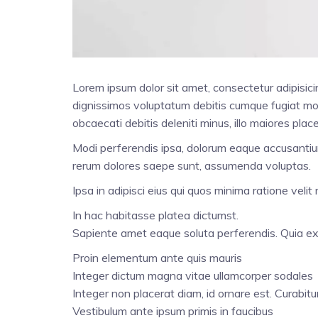
Lorem ipsum dolor sit amet, consectetur adipisici
dignissimos voluptatum debitis cumque fugiat moll
obcaecati debitis deleniti minus, illo maiores pl
Modi perferendis ipsa, dolorum eaque accusantium!
rerum dolores saepe sunt, assumenda voluptas.
Ipsa in adipisci eius qui quos minima ratione vel
In hac habitasse platea dictumst.
Sapiente amet eaque soluta perferendis. Quia ex si
Proin elementum ante quis mauris
Integer dictum magna vitae ullamcorper sodales
Integer non placerat diam, id ornare est. Curabitur
Vestibulum ante ipsum primis in faucibus