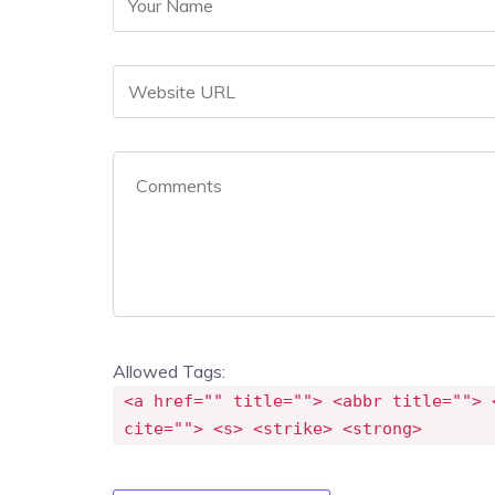
Allowed Tags:
<a href="" title=""> <abbr title=""> 
cite=""> <s> <strike> <strong>