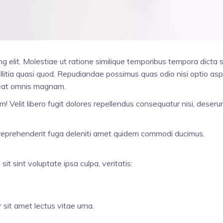
ng elit. Molestiae ut ratione similique temporibus tempora dicta
itia quasi quod. Repudiandae possimus quas odio nisi optio asper
aceat omnis magnam.
 Velit libero fugit dolores repellendus consequatur nisi, deseru
it reprehenderit fuga deleniti amet quidem commodi ducimus.
t sint voluptate ipsa culpa, veritatis:
 sit amet lectus vitae urna.