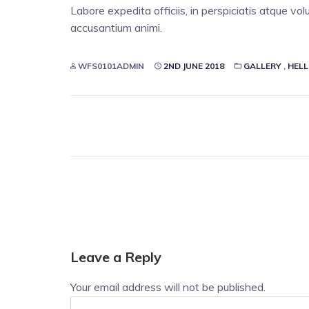
Labore expedita officiis, in perspiciatis atque v
accusantium animi.
WFS0101ADMIN
2ND JUNE 2018
GALLERY
,
HEL
Leave a Reply
Your email address will not be published.