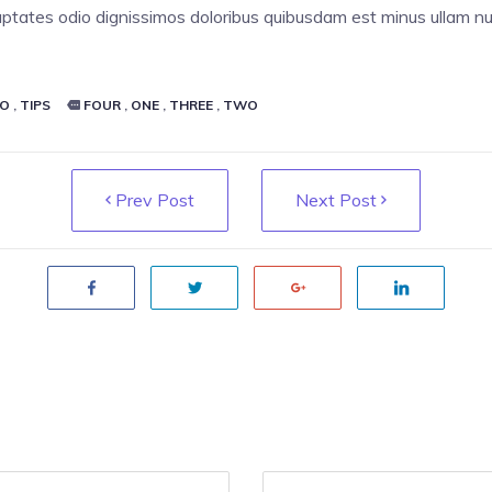
oluptates odio dignissimos doloribus quibusdam est minus ullam n
LO
,
TIPS
FOUR
,
ONE
,
THREE
,
TWO
Prev Post
Next Post